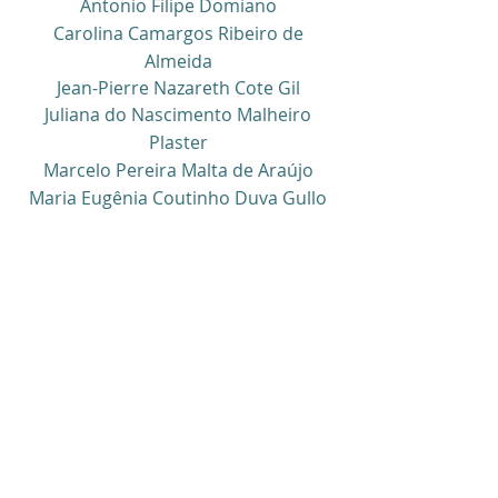
Antonio Filipe Domiano
Carolina Camargos Ribeiro de
Almeida
Jean-Pierre Nazareth Cote Gil
Juliana do Nascimento Malheiro
P
laster
Marcelo Pereira Malta de Araújo
Maria Eugênia Coutinho Duva Gullo
Migu
el Ca
vallè Puig
Rodrigo Saddy Chade
CONSELHO FISCAL
Frederico de Souza Lima
Maria Eduarda Sobral
DIRETORA EXECUTIVA
Renata Malheiro Prado